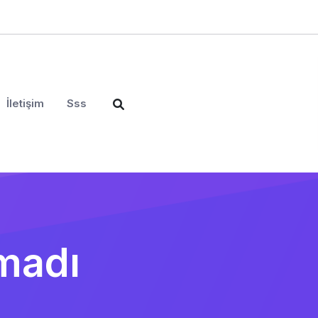
İletişim
Sss
madı