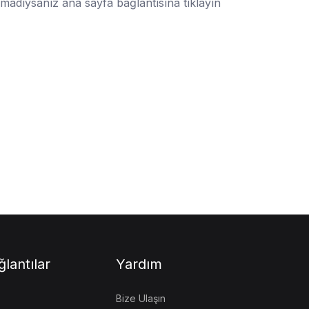
amadıysanız ana sayfa bağlantısına tıklayın
ğlantılar
Yardım
Bize Ulaşın