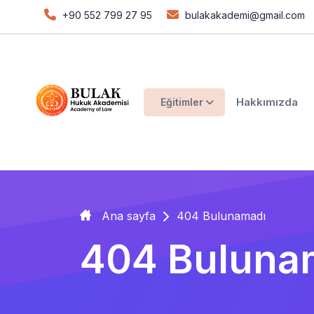
+90 552 799 27 95
bulakakademi@gmail.com
Hakkımızda
Eğitimler
Ana sayfa
404 Bulunamadı
404 Buluna