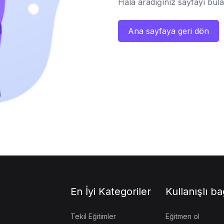
Hala aradığınız sayfayı bul
Ana sayfaya geri dön
En İyi Kategoriler
Kullanışlı ba
Tekil Eğitimler
Eğitmen ol