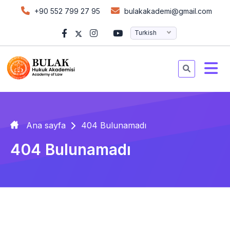
+90 552 799 27 95
bulakakademi@gmail.com
Turkish
Ana sayfa
404 Bulunamadı
404 Bulunamadı