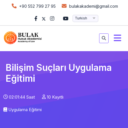
+90 552 799 27 95
bulakakademi@gmail.com
Turkish
Bilişim Suçları Uygulama
Eğitimi
02:01:44 Saat
10 Kayıtlı
Uygulama Eğitimi