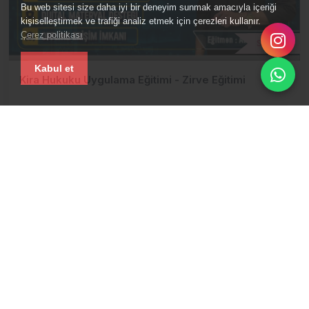
Bu web sitesi size daha iyi bir deneyim sunmak amacıyla içeriği
kişiselleştirmek ve trafiği analiz etmek için çerezleri kullanır.
Çerez politikası
Standart
Kabul et
Kira Hukuku Uygulama Eğitimi - Zirve Eğitimi
900₺
04:40:40 Saat